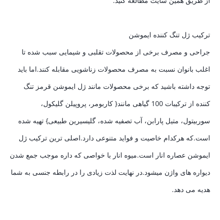
از طریق همین سایت مطالعه کنید.
ترکیب ژل تنگ کننده ایموشن
جراحی و مصرف برخی از محصولات تقلبی و شیمایی سبب شده تا
اغلب بانوان نسبت به مصرف محصولات زناشویی مقابله کنند.اما باید
توجه داشته باشید که برخی محصولات مانند ژل ایموشن قرمز تنگ
کننده از ترکیبات 100 گیاهی مانند{ کاربومر، پروپیلن گلیکول،
سوربیتول، متیل پارابن، آب تصفیه شده، گلیسیرین طبیعی} تهیه شده
است.که هرکدام خاصیت و فواید متنوعی دارد.اصلی ترین ترکیب ژل
ایموشن عصاره انار است.میوه انار با خواصی که داره موجب جمع شدن
دیواره های واژن میشود.در نهایت لذت زیادی را در رابطه جنسی به شما
هدیه می دهد.