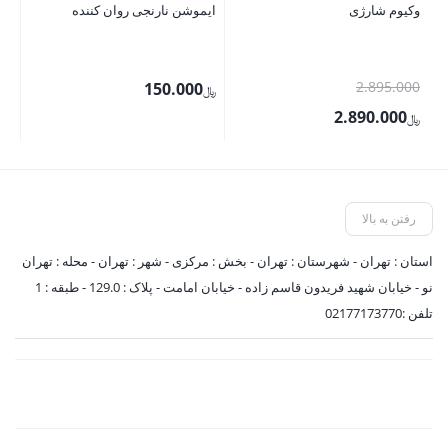
وکیوم شارژی
ایموشن نارنجی روان کننده
دس
لا
قیمت
00
2.895.000
150.000
﷼
اصلی
2.890.000
﷼
﷼
﷼2.895.000
قیمت
قی
بود.
فعلی
فعل
﷼2.890.000
رفتن به بالا
است.
اس
استان : تهران - شهرستان : تهران - بخش : مرکزی - شهر : تهران - محله : تهران
نو - خیابان شهید فریدون قاسم زاده - خیابان امامت - پلاک : 129.0 - طبقه : 1
تلفن :02177173770