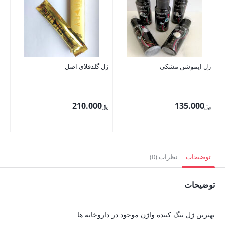
ژل ایموشن مشکی
ژل گلدفلای اصل
رو
00
210.000
135.000
﷼
﷼
﷼
قی
فعل
توضیحات
نظرات (0)
اس
توضیحات
بهترین ژل تنگ کننده واژن موجود در داروخانه ها