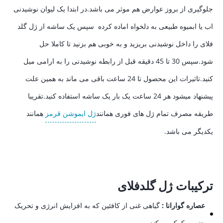
جلوگیری از بروز عوارض هم موثر می باشد.در ابتدا یک لیوان نوشیدنی
اب یا ابمیوه طبیعی به دلخواه اماده کرده سپس یک ساشه از ژل گلد
فلای را داخل نوشیدنی بریزید و به خوبی هم بزنید تا کاملا حل
شود.سپس 30 تا 45 دقیقه قبل از رابطه نوشیدنی را به ارامی میل
کنید.تاثیرات این محصول تا 24 ساعت باقی می ماند به همین علت
پیشنهاد میشود هر 24 ساعت یک بار یک ساشه استفاده کنید.تقریبا
طریقه مصرف تمام ژل های فوری همانند
ژل ایموشن قرمز
همانند
یکدیگر می باشد.
ترکیبات ژل گلدفلای
عصاره گوارانا :
گیاهی غنی از کافئین که به افزایش انرژی و تحریک
جنسی کمک می‌کند.