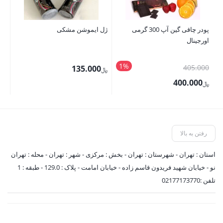
پودر چاقی گین آپ 300 گرمی
ژل ایموشن مشکی
ای
اورجینال
1%
قیمت
405.000
135.000
﷼
﷼
اصلی
400.000
﷼
﷼405.000
قیمت
بود.
فعلی
﷼400.000
رفتن به بالا
است.
استان : تهران - شهرستان : تهران - بخش : مرکزی - شهر : تهران - محله : تهران
نو - خیابان شهید فریدون قاسم زاده - خیابان امامت - پلاک : 129.0 - طبقه : 1
تلفن :02177173770