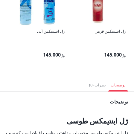
ژل اینتیمکس قرمز
ژل اینتیمکس آبی
واشر و
145.000
145.000
﷼
﷼
﷼
توضیحات
نظرات (0)
توضیحات
ژل اینتیمکس طوسی
ژل اینی مکس طوسی محصولی بهداشتی مناسب اقایان است که سبب