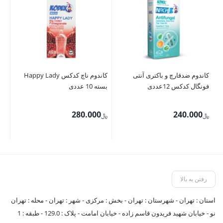
کاندوم ضدقارچ و باکتری آنتی
کاندوم ناچ کدکس Happy Lady
ژل
فونگال کدکس 12عددی
بسته 10 عددی
280.000
240.000
﷼
﷼
﷼
رفتن به بالا
استان : تهران - شهرستان : تهران - بخش : مرکزی - شهر : تهران - محله : تهران
نو - خیابان شهید فریدون قاسم زاده - خیابان امامت - پلاک : 129.0 - طبقه : 1