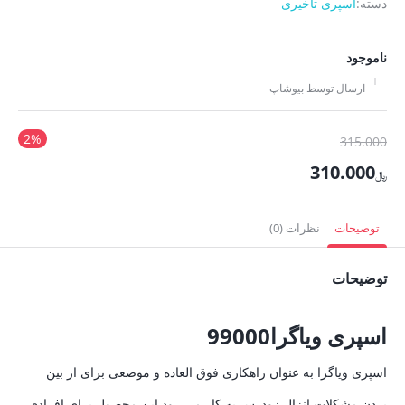
دسته:
اسپری تاخیری
ناموجود
ارسال توسط بیوشاپ
2%
قیمت
315.000
اصلی
310.000
﷼
﷼315.000
قیمت
بود.
فعلی
توضیحات
نظرات (0)
﷼310.000
توضیحات
است.
اسپری ویاگرا99000
اسپری ویاگرا به عنوان راهکاری فوق العاده و موضعی برای از بین
بردن مشکلات انزال زودرس به کار می رود.این محصول برای افرادی